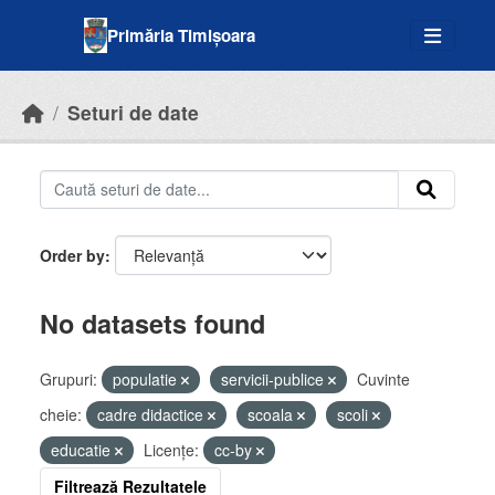
Skip to main content
Primăria Timișoara
Seturi de date
Order by
No datasets found
Grupuri:
populatie
servicii-publice
Cuvinte
cheie:
cadre didactice
scoala
scoli
educatie
Licenţe:
cc-by
Filtrează Rezultatele