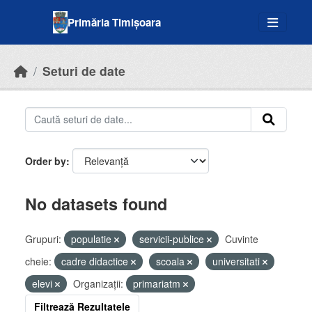
Skip to main content
Primăria Timișoara
Seturi de date
Order by
No datasets found
Grupuri:
populatie
servicii-publice
Cuvinte
cheie:
cadre didactice
scoala
universitati
elevi
Organizații:
primariatm
Filtrează Rezultatele