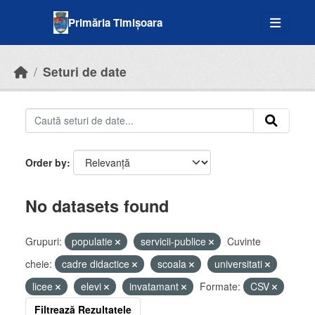
Skip to main content
Primăria Timișoara
Seturi de date
Order by
No datasets found
Grupuri:
populatie
servicii-publice
Cuvinte
cheie:
cadre didactice
scoala
universitati
licee
elevi
invatamant
Formate:
CSV
Filtrează Rezultatele