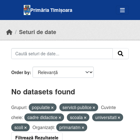
Skip to main content
Primăria Timișoara
Seturi de date
Order by
No datasets found
Grupuri:
populatie
servicii-publice
Cuvinte
cheie:
cadre didactice
scoala
universitati
scoli
Organizații:
primariatm
Filtrează Rezultatele