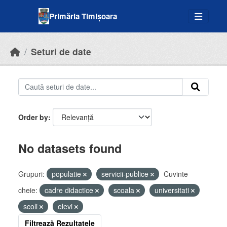
Skip to main content
Primăria Timișoara
Seturi de date
Order by
No datasets found
Grupuri:
populatie
servicii-publice
Cuvinte
cheie:
cadre didactice
scoala
universitati
scoli
elevi
Filtrează Rezultatele