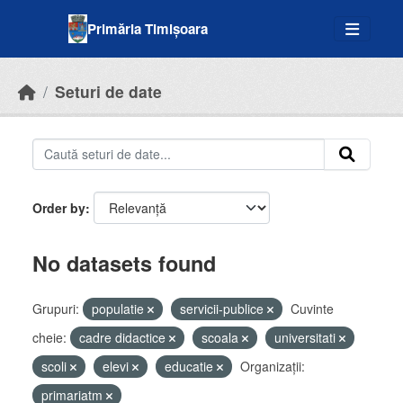
Skip to main content
Primăria Timișoara
Seturi de date
Order by
No datasets found
Grupuri:
populatie
servicii-publice
Cuvinte
cheie:
cadre didactice
scoala
universitati
scoli
elevi
educatie
Organizații:
primariatm