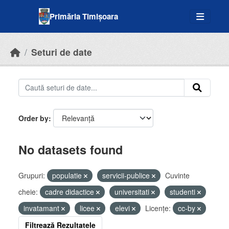
Skip to main content
Primăria Timișoara
Seturi de date
Order by
No datasets found
Grupuri:
populatie
servicii-publice
Cuvinte
cheie:
cadre didactice
universitati
studenti
invatamant
licee
elevi
Licenţe:
cc-by
Filtrează Rezultatele