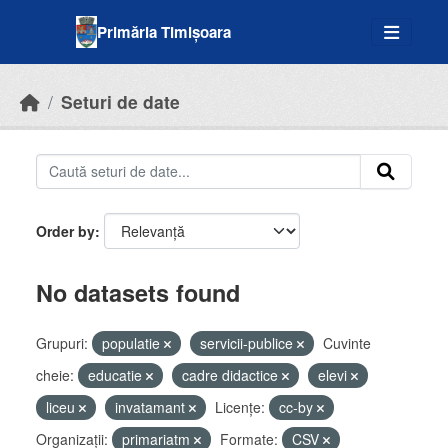
Skip to main content
Primăria Timișoara
Seturi de date
Order by
No datasets found
Grupuri:
populatie
servicii-publice
Cuvinte
cheie:
educatie
cadre didactice
elevi
liceu
invatamant
Licenţe:
cc-by
Organizații:
primariatm
Formate:
CSV