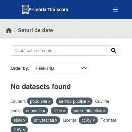
Skip to main content
Primăria Timișoara
Seturi de date
Order by
No datasets found
Grupuri:
populatie
servicii-publice
Cuvinte
cheie:
educatie
licee
cadre didactice
elevi
universitati
Licenţe:
cc-by
Formate:
CSV