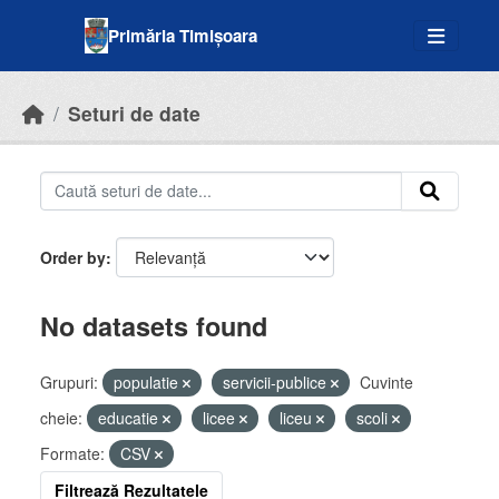
Skip to main content
Primăria Timișoara
Seturi de date
Order by
No datasets found
Grupuri:
populatie
servicii-publice
Cuvinte
cheie:
educatie
licee
liceu
scoli
Formate:
CSV
Filtrează Rezultatele