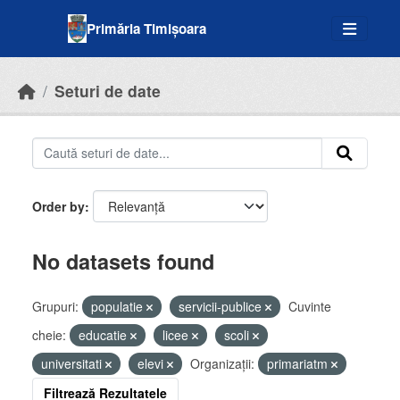
Skip to main content
Primăria Timișoara
Seturi de date
Order by
No datasets found
Grupuri:
populatie
servicii-publice
Cuvinte
cheie:
educatie
licee
scoli
universitati
elevi
Organizații:
primariatm
Filtrează Rezultatele