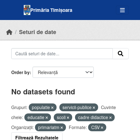
Skip to main content
Primăria Timișoara
Seturi de date
Order by
No datasets found
Grupuri:
populatie
servicii-publice
Cuvinte
cheie:
educatie
scoli
cadre didactice
Organizații:
primariatm
Formate:
CSV
Filtrează Rezultatele