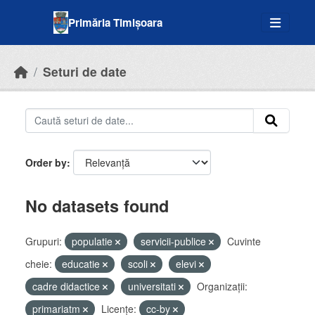
Skip to main content
Primăria Timișoara
Seturi de date
Order by
No datasets found
Grupuri:
populatie
servicii-publice
Cuvinte
cheie:
educatie
scoli
elevi
cadre didactice
universitati
Organizații:
primariatm
Licenţe:
cc-by