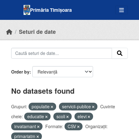
Skip to main content
Primăria Timișoara
Seturi de date
Order by
No datasets found
Grupuri:
populatie
servicii-publice
Cuvinte
cheie:
educatie
scoli
elevi
invatamant
Formate:
CSV
Organizații:
primariatm