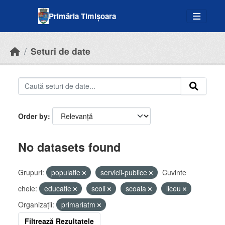
Skip to main content
Primăria Timișoara
Seturi de date
Order by
No datasets found
Grupuri:
populatie
servicii-publice
Cuvinte
cheie:
educatie
scoli
scoala
liceu
Organizații:
primariatm
Filtrează Rezultatele