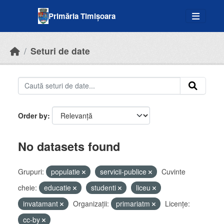
Skip to main content
Primăria Timișoara
Seturi de date
Order by
No datasets found
Grupuri:
populatie
servicii-publice
Cuvinte
cheie:
educatie
studenti
liceu
invatamant
Organizații:
primariatm
Licenţe:
cc-by