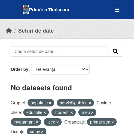
Skip to main content
Primăria Timișoara
Seturi de date
Order by
No datasets found
Grupuri:
populatie
servicii-publice
Cuvinte
cheie:
educatie
studenti
liceu
invatamant
licee
Organizații:
primariatm
Licenţe:
cc-by