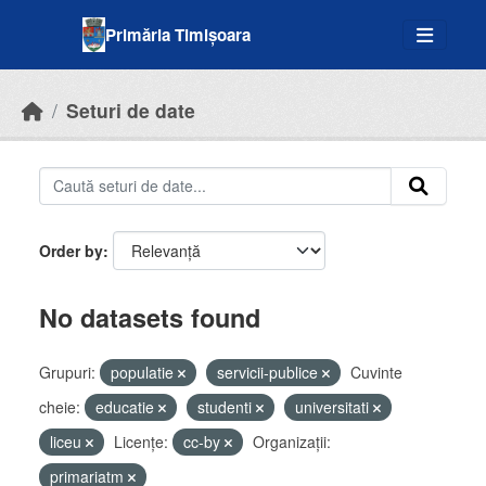
Skip to main content
Primăria Timișoara
Seturi de date
Order by
No datasets found
Grupuri:
populatie
servicii-publice
Cuvinte
cheie:
educatie
studenti
universitati
liceu
Licenţe:
cc-by
Organizații:
primariatm