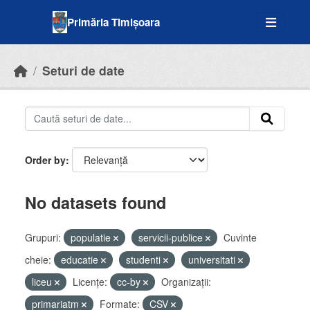
Skip to main content
Primăria Timișoara
Seturi de date
Order by
No datasets found
Grupuri:
populatie
servicii-publice
Cuvinte
cheie:
educatie
studenti
universitati
liceu
Licenţe:
cc-by
Organizații:
primariatm
Formate:
CSV