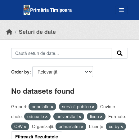
Skip to main content
Primăria Timișoara
Seturi de date
Order by
No datasets found
Grupuri:
populatie
servicii-publice
Cuvinte
cheie:
educatie
universitati
liceu
Formate:
CSV
Organizații:
primariatm
Licenţe:
cc-by
Filtrează Rezultatele