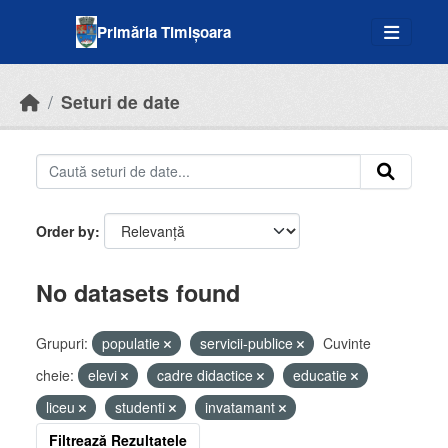
Skip to main content
Primăria Timișoara
Seturi de date
Order by
No datasets found
Grupuri:
populatie
servicii-publice
Cuvinte
cheie:
elevi
cadre didactice
educatie
liceu
studenti
invatamant
Filtrează Rezultatele