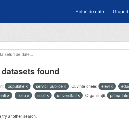
Seturi de date
Grupuri
 datasets found
i:
populatie
servicii-publice
Cuvinte cheie:
elevi
edu
enti
liceu
scoli
universitati
Organizații:
primariat
 try another search.