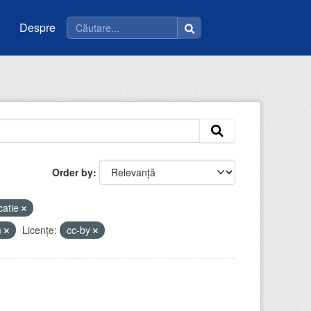
Despre
Order by
catie
m
Licenţe:
cc-by