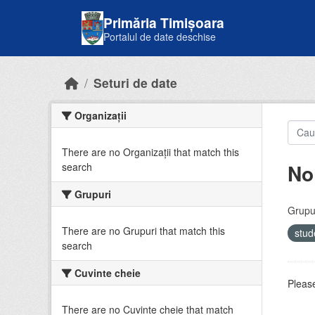
Skip to main content
Primăria Timișoara
Portalul de date deschise
Seturi de date
Organizații
There are no Organizații that match this
No
search
Grupuri
Grupur
There are no Grupuri that match this
stud
search
Cuvinte cheie
Please
There are no Cuvinte cheie that match