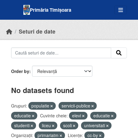
Skip to main content
Primăria Timișoara
Seturi de date
Order by
No datasets found
Grupuri:
populatie
servicii-publice
educatie
Cuvinte cheie:
elevi
educatie
studenti
liceu
scoli
universitati
Organizații:
primariatm
Licenţe:
cc-by