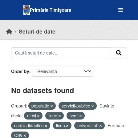
Skip to main content
Primăria Timișoara
Seturi de date
Order by
No datasets found
Grupuri:
populatie
servicii-publice
Cuvinte
cheie:
elevi
licee
scoli
cadre didactice
liceu
universitati
Formate:
CSV