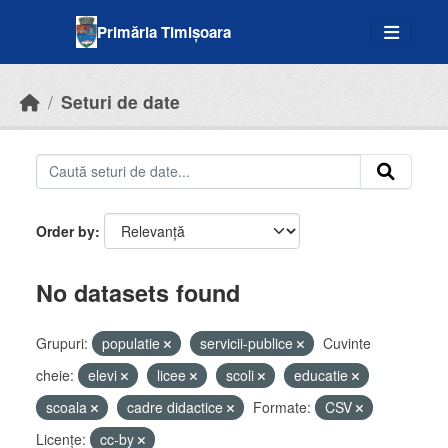
Skip to main content
Primăria Timișoara
Seturi de date
Order by
No datasets found
Grupuri:
populatie
servicii-publice
Cuvinte
cheie:
elevi
licee
scoli
educatie
scoala
cadre didactice
Formate:
CSV
Licenţe:
cc-by