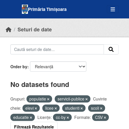
Skip to main content
Primăria Timișoara
Seturi de date
Order by
No datasets found
Grupuri:
populatie
servicii-publice
Cuvinte
cheie:
elevi
licee
studenti
scoli
educatie
Licenţe:
cc-by
Formate:
CSV
Filtrează Rezultatele