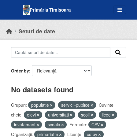
Skip to main content
Primăria Timișoara
Seturi de date
Order by
No datasets found
Grupuri:
populatie
servicii-publice
Cuvinte
cheie:
elevi
universitati
scoli
licee
invatamant
scoala
Formate:
CSV
Organizații:
primariatm
Licenţe:
cc-by