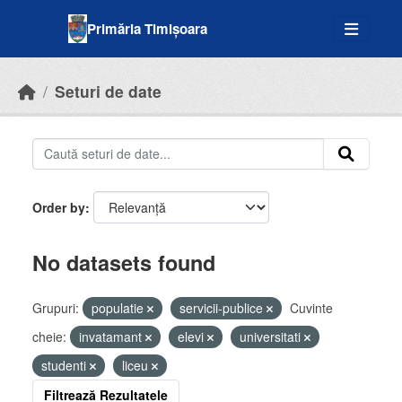
Skip to main content
Primăria Timișoara
Seturi de date
Order by
No datasets found
Grupuri:
populatie
servicii-publice
Cuvinte
cheie:
invatamant
elevi
universitati
studenti
liceu
Filtrează Rezultatele