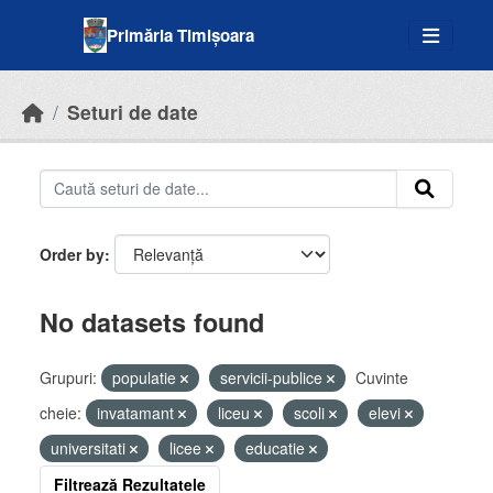
Skip to main content
Primăria Timișoara
Seturi de date
Order by
No datasets found
Grupuri:
populatie
servicii-publice
Cuvinte
cheie:
invatamant
liceu
scoli
elevi
universitati
licee
educatie
Filtrează Rezultatele