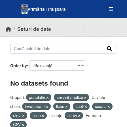
Skip to main content
Primăria Timișoara
Seturi de date
Order by
No datasets found
Grupuri:
populatie
servicii-publice
Cuvinte
cheie:
invatamant
liceu
scoli
scoala
elevi
licee
Licenţe:
cc-by
Formate:
CSV