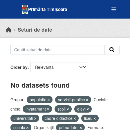
Skip to main content
Primăria Timișoara
Seturi de date
Order by
No datasets found
Grupuri:
populatie
servicii-publice
Cuvinte
cheie:
invatamant
scoli
elevi
universitati
cadre didactice
liceu
scoala
Organizații:
primariatm
Formate: