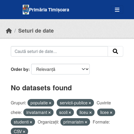
Skip to main content
Primăria Timișoara
Seturi de date
Order by
No datasets found
Grupuri:
populatie
servicii-publice
Cuvinte
cheie:
invatamant
scoli
liceu
licee
studenti
Organizații:
primariatm
Formate:
CSV