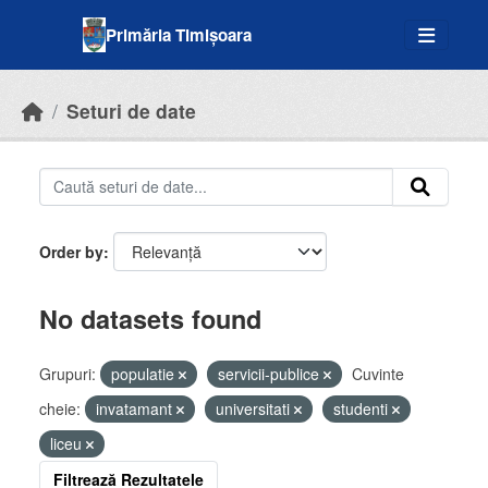
Skip to main content
Primăria Timișoara
Seturi de date
Order by
No datasets found
Grupuri:
populatie
servicii-publice
Cuvinte
cheie:
invatamant
universitati
studenti
liceu
Filtrează Rezultatele