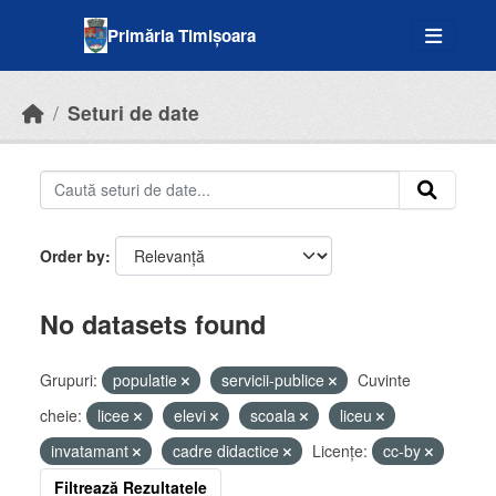
Skip to main content
Primăria Timișoara
Seturi de date
Order by
No datasets found
Grupuri:
populatie
servicii-publice
Cuvinte
cheie:
licee
elevi
scoala
liceu
invatamant
cadre didactice
Licenţe:
cc-by
Filtrează Rezultatele