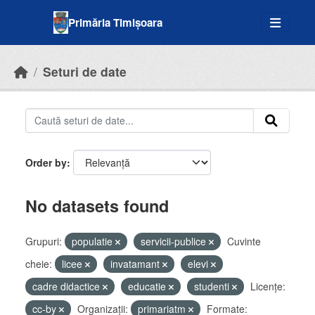
Skip to main content
Primăria Timișoara
Seturi de date
Order by
No datasets found
Grupuri:
populatie
servicii-publice
Cuvinte
cheie:
licee
invatamant
elevi
cadre didactice
educatie
studenti
Licenţe:
cc-by
Organizații:
primariatm
Formate: