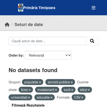
Skip to main content
Primăria Timișoara
Seturi de date
Order by
No datasets found
Grupuri:
populatie
servicii-publice
Cuvinte
cheie:
licee
invatamant
scoli
elevi
universitati
educatie
Formate:
CSV
Filtrează Rezultatele