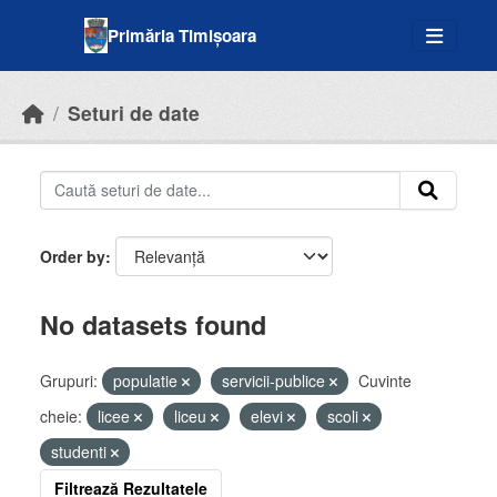
Skip to main content
Primăria Timișoara
Seturi de date
Order by
No datasets found
Grupuri:
populatie
servicii-publice
Cuvinte
cheie:
licee
liceu
elevi
scoli
studenti
Filtrează Rezultatele