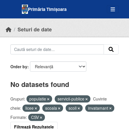
Skip to main content
Primăria Timișoara
Seturi de date
Order by
No datasets found
Grupuri:
populatie
servicii-publice
Cuvinte
cheie:
licee
scoala
scoli
invatamant
Formate:
CSV
Filtrează Rezultatele