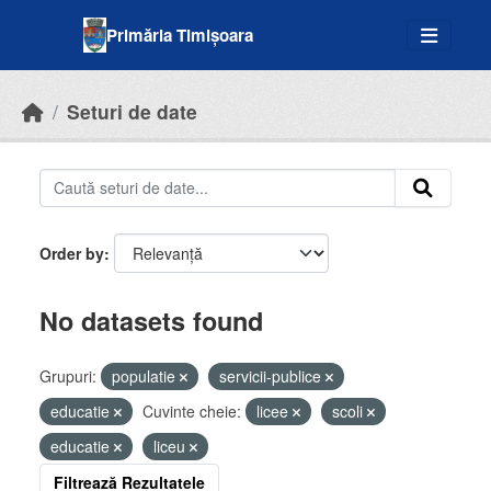
Skip to main content
Primăria Timișoara
Seturi de date
Order by
No datasets found
Grupuri:
populatie
servicii-publice
educatie
Cuvinte cheie:
licee
scoli
educatie
liceu
Filtrează Rezultatele