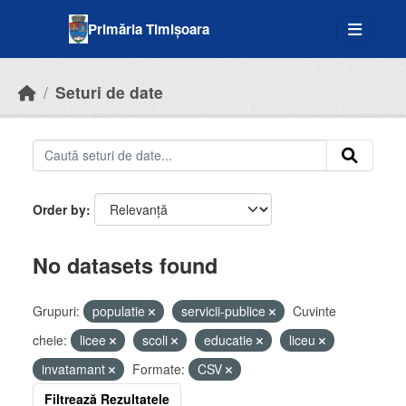
Skip to main content
Primăria Timișoara
Seturi de date
Order by
No datasets found
Grupuri:
populatie
servicii-publice
Cuvinte
cheie:
licee
scoli
educatie
liceu
invatamant
Formate:
CSV
Filtrează Rezultatele