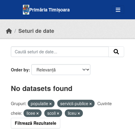
Skip to main content
Primăria Timișoara
Seturi de date
Order by
No datasets found
Grupuri:
populatie
servicii-publice
Cuvinte
cheie:
licee
scoli
liceu
Filtrează Rezultatele