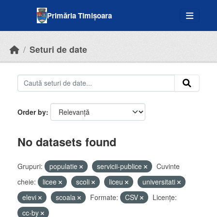
Skip to main content
Primăria Timișoara
Seturi de date
Order by
No datasets found
Grupuri:
populatie
servicii-publice
Cuvinte
cheie:
licee
scoli
liceu
universitati
elevi
scoala
Formate:
CSV
Licenţe:
cc-by