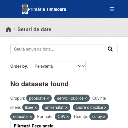
Skip to main content
Primăria Timișoara
Seturi de date
Order by
No datasets found
Grupuri:
populatie
servicii-publice
Cuvinte
cheie:
licee
universitati
cadre didactice
educatie
Formate:
CSV
Licenţe:
cc-by
Filtrează Rezultatele