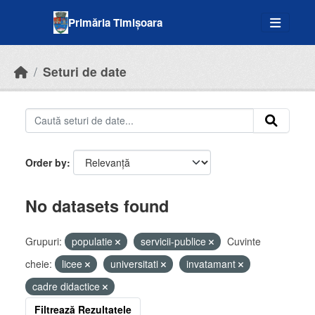
Skip to main content
Primăria Timișoara
Seturi de date
Order by
No datasets found
Grupuri:
populatie
servicii-publice
Cuvinte
cheie:
licee
universitati
invatamant
cadre didactice
Filtrează Rezultatele