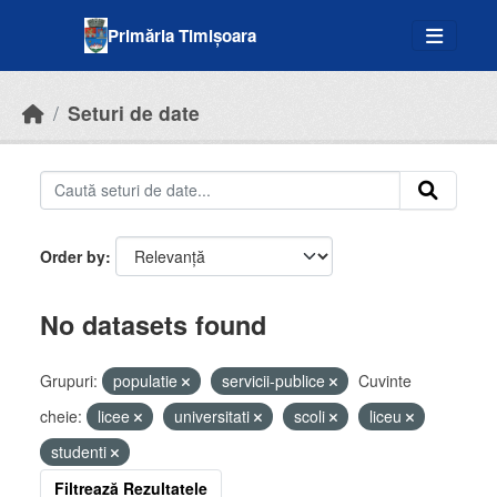
Skip to main content
Primăria Timișoara
Seturi de date
Order by
No datasets found
Grupuri:
populatie
servicii-publice
Cuvinte
cheie:
licee
universitati
scoli
liceu
studenti
Filtrează Rezultatele