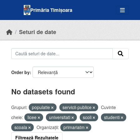
Skip to main content
Primăria Timișoara
Seturi de date
Order by
No datasets found
Grupuri:
populatie
servicii-publice
Cuvinte
cheie:
licee
universitati
scoli
studenti
scoala
Organizații:
primariatm
Filtrează Rezultatele