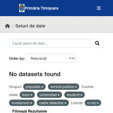
Skip to main content
Primăria Timișoara
Seturi de date
Order by
No datasets found
Grupuri:
populatie
servicii-publice
Cuvinte
cheie:
licee
universitati
studenti
invatamant
cadre didactice
Licenţe:
cc-by
Filtrează Rezultatele