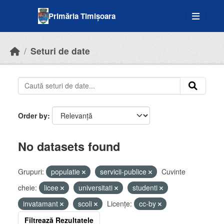
Skip to main content
Primăria Timișoara
Seturi de date
Order by
No datasets found
Grupuri:
populatie
servicii-publice
Cuvinte
cheie:
licee
universitati
studenti
invatamant
scoli
Licenţe:
cc-by
Filtrează Rezultatele