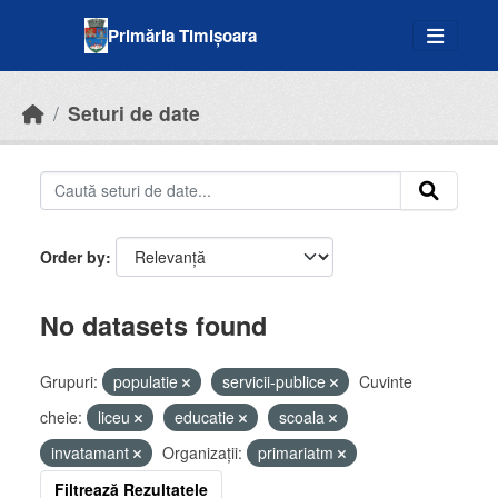
Skip to main content
Primăria Timișoara
Seturi de date
Order by
No datasets found
Grupuri:
populatie
servicii-publice
Cuvinte
cheie:
liceu
educatie
scoala
invatamant
Organizații:
primariatm
Filtrează Rezultatele