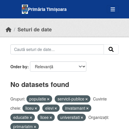
Skip to main content
Primăria Timișoara
Seturi de date
Order by
No datasets found
Grupuri:
populatie
servicii-publice
Cuvinte
cheie:
liceu
elevi
invatamant
educatie
licee
universitati
Organizații:
primariatm